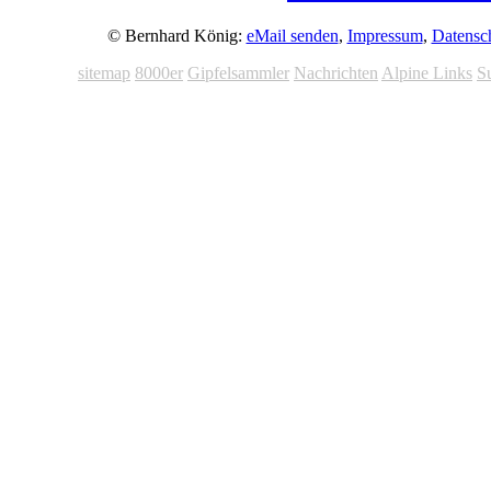
© Bernhard König:
eMail senden
,
Impressum
,
Datensc
sitemap
8000er
Gipfelsammler
Nachrichten
Alpine Links
S