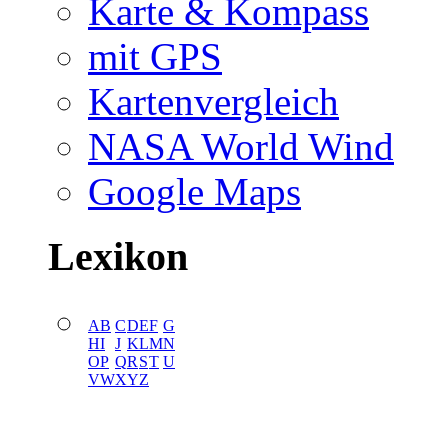
Karte & Kompass
mit GPS
Kartenvergleich
NASA World Wind
Google Maps
Lexikon
A
B
C
D
E
F
G
H
I
J
K
L
M
N
O
P
Q
R
S
T
U
V
W
X
Y
Z