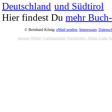
Hier findest Du
mehr Buch-
© Bernhard König:
eMail senden
,
Impressum
,
Datensc
sitemap
8000er
Gipfelsammler
Nachrichten
Alpine Links
S