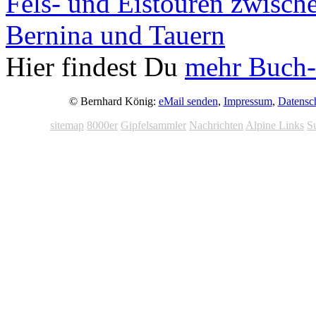
Hier findest Du
mehr Buch-
© Bernhard König:
eMail senden
,
Impressum
,
Datensc
sitemap
8000er
Gipfelsammler
Nachrichten
Alpine Links
S