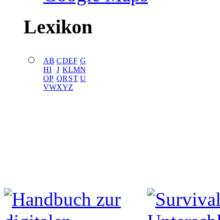
Lexikon
A
B
C
D
E
F
G
H
I
J
K
L
M
N
O
P
Q
R
S
T
U
V
W
X
Y
Z