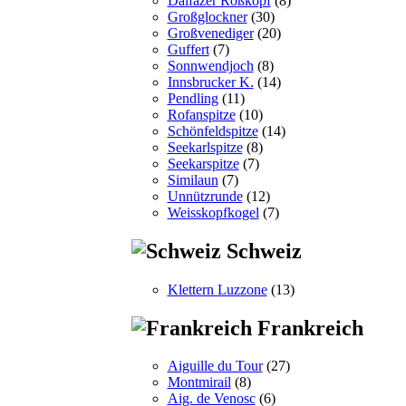
Dalfazer Roßkopf
(8)
Großglockner
(30)
Großvenediger
(20)
Guffert
(7)
Sonnwendjoch
(8)
Innsbrucker K.
(14)
Pendling
(11)
Rofanspitze
(10)
Schönfeldspitze
(14)
Seekarlspitze
(8)
Seekarspitze
(7)
Similaun
(7)
Unnützrunde
(12)
Weisskopfkogel
(7)
Schweiz
Klettern Luzzone
(13)
Frankreich
Aiguille du Tour
(27)
Montmirail
(8)
Aig. de Venosc
(6)