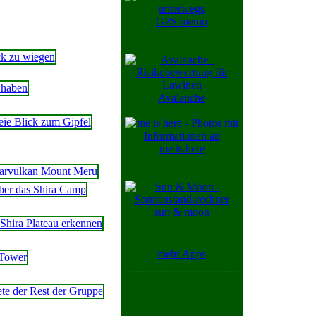
GPS memo
Avalanche
me is here
sun & moon
mehr Apps