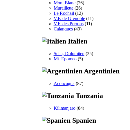
Mont Blanc
(26)
Muraillette
(26)
Le Rochail
(12)
V.F. de Grenoble
(11)
V.F. des Perrons
(11)
Calanques
(49)
Italien
Sella, Dolomiten
(25)
Mt. Epomeo
(5)
Argentinien
Aconcagua
(87)
Tanzania
Kilimanjaro
(84)
Spanien