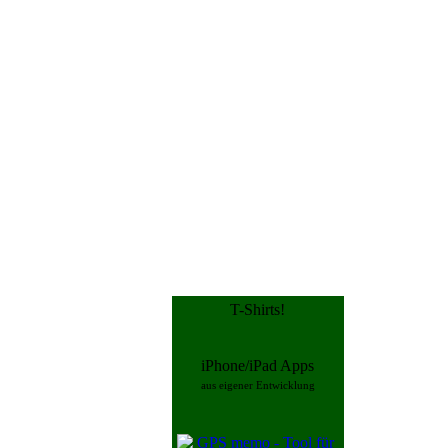
T-Shirts!
iPhone/iPad Apps
aus eigener Entwicklung