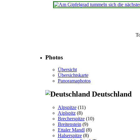
T
Photos
Übersicht
Übersichtskarte
Panoramaphotos
Deutschland
Alpspitze
(11)
Aiplspitz
(8)
Brecherspitze
(10)
Breitenstein
(9)
Ettaler Mandl
(8)
Halserspitze
(8)