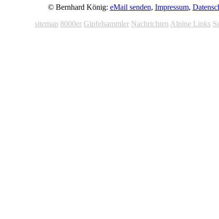
© Bernhard König:
eMail senden
,
Impressum
,
Datensc
sitemap
8000er
Gipfelsammler
Nachrichten
Alpine Links
S