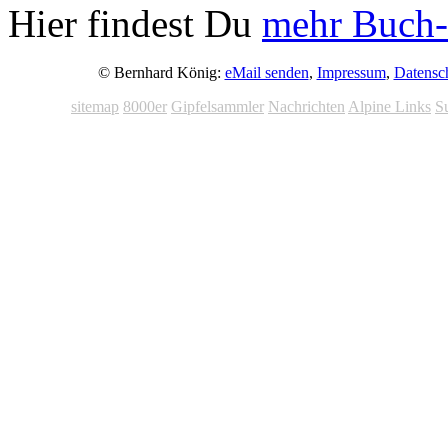
Hier findest Du
mehr Buch-
© Bernhard König:
eMail senden
,
Impressum
,
Datensc
sitemap
8000er
Gipfelsammler
Nachrichten
Alpine Links
S