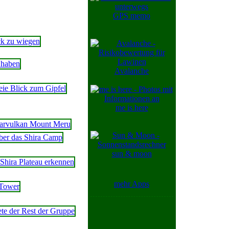
GPS memo
Avalanche
me is here
sun & moon
mehr Apps