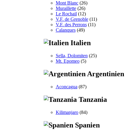
Mont Blanc
(26)
Muraillette
(26)
Le Rochail
(12)
V.F. de Grenoble
(11)
V.F. des Perrons
(11)
Calanques
(49)
Italien
Sella, Dolomiten
(25)
Mt. Epomeo
(5)
Argentinien
Aconcagua
(87)
Tanzania
Kilimanjaro
(84)
Spanien