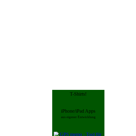
T-Shirts!
iPhone/iPad Apps
aus eigener Entwicklung