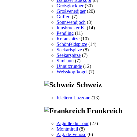
Dalfazer Roßkopf
(8)
Großglockner
(30)
Großvenediger
(20)
Guffert
(7)
Sonnwendjoch
(8)
Innsbrucker K.
(14)
Pendling
(11)
Rofanspitze
(10)
Schönfeldspitze
(14)
Seekarlspitze
(8)
Seekarspitze
(7)
Similaun
(7)
Unnützrunde
(12)
Weisskopfkogel
(7)
Schweiz
Klettern Luzzone
(13)
Frankreich
Aiguille du Tour
(27)
Montmirail
(8)
Aig. de Venosc
(6)