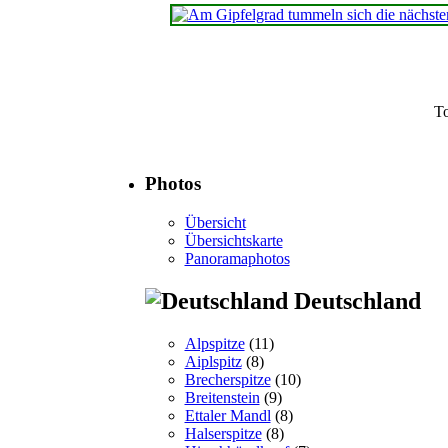
T
Photos
Übersicht
Übersichtskarte
Panoramaphotos
Deutschland
Alpspitze
(11)
Aiplspitz
(8)
Brecherspitze
(10)
Breitenstein
(9)
Ettaler Mandl
(8)
Halserspitze
(8)