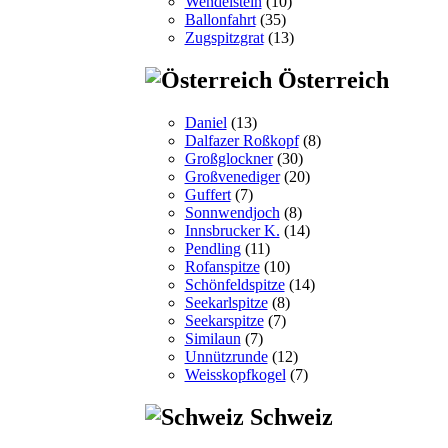
Wendelstein
(10)
Ballonfahrt
(35)
Zugspitzgrat
(13)
Österreich
Daniel
(13)
Dalfazer Roßkopf
(8)
Großglockner
(30)
Großvenediger
(20)
Guffert
(7)
Sonnwendjoch
(8)
Innsbrucker K.
(14)
Pendling
(11)
Rofanspitze
(10)
Schönfeldspitze
(14)
Seekarlspitze
(8)
Seekarspitze
(7)
Similaun
(7)
Unnützrunde
(12)
Weisskopfkogel
(7)
Schweiz