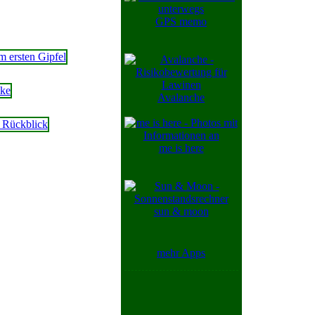
GPS memo
Avalanche
me is here
sun & moon
mehr Apps