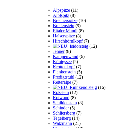
Alpspitze
(11)
Aiplspitz
(8)
Brecherspitze
(10)
Breitenstein
(9)
Ettaler Mandl
(8)
Halserspitze
(8)
Hirschhörnlkopf
(7)
Isidorsteig
(12)
Jenner
(8)
Kampenwand
(6)
Königssee
(5)
Krottenkopf
(7)
Plankenstein
(5)
Predigtstuhl
(12)
Reiteralpe
(7)
Rinnkendlsteig
(16)
Roßstein
(12)
Rotwand
(8)
Schildenstein
(8)
Schinder
(5)
Schliersberg
(7)
Tegelberg
(14)
Watzmann
(21)