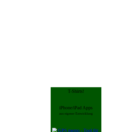
T-Shirts!
iPhone/iPad Apps
aus eigener Entwicklung