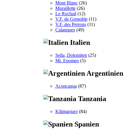
Mont Blanc
(26)
Muraillette
(26)
Le Rochail
(12)
V.F. de Grenoble
(11)
V.F. des Perrons
(11)
Calanques
(49)
Italien
Sella, Dolomiten
(25)
Mt. Epomeo
(5)
Argentinien
Aconcagua
(87)
Tanzania
Kilimanjaro
(84)
Spanien