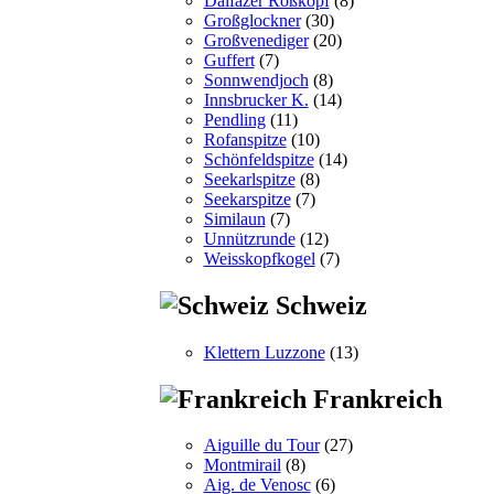
Dalfazer Roßkopf
(8)
Großglockner
(30)
Großvenediger
(20)
Guffert
(7)
Sonnwendjoch
(8)
Innsbrucker K.
(14)
Pendling
(11)
Rofanspitze
(10)
Schönfeldspitze
(14)
Seekarlspitze
(8)
Seekarspitze
(7)
Similaun
(7)
Unnützrunde
(12)
Weisskopfkogel
(7)
Schweiz
Klettern Luzzone
(13)
Frankreich
Aiguille du Tour
(27)
Montmirail
(8)
Aig. de Venosc
(6)