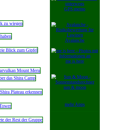
GPS memo
Avalanche
me is here
sun & moon
mehr Apps