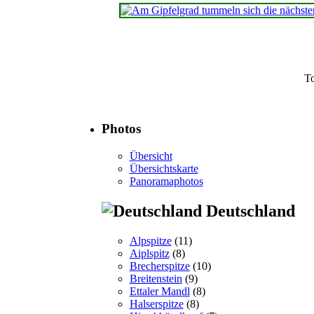
T
Photos
Übersicht
Übersichtskarte
Panoramaphotos
Deutschland
Alpspitze
(11)
Aiplspitz
(8)
Brecherspitze
(10)
Breitenstein
(9)
Ettaler Mandl
(8)
Halserspitze
(8)