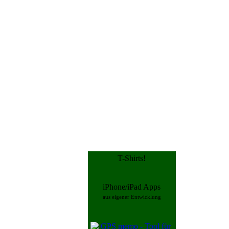
T-Shirts!
iPhone/iPad Apps
aus eigener Entwicklung