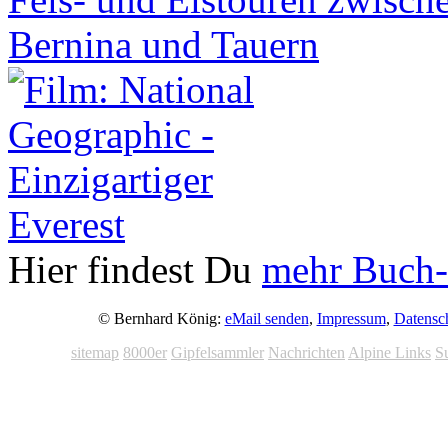
Hier findest Du
mehr Buch-
© Bernhard König:
eMail senden
,
Impressum
,
Datensc
sitemap
8000er
Gipfelsammler
Nachrichten
Alpine Links
S