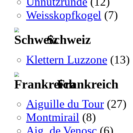
Unnützrunde
(12)
Weisskopfkogel
(7)
Schweiz
Klettern Luzzone
(13)
Frankreich
Aiguille du Tour
(27)
Montmirail
(8)
Aig. de Venosc
(6)