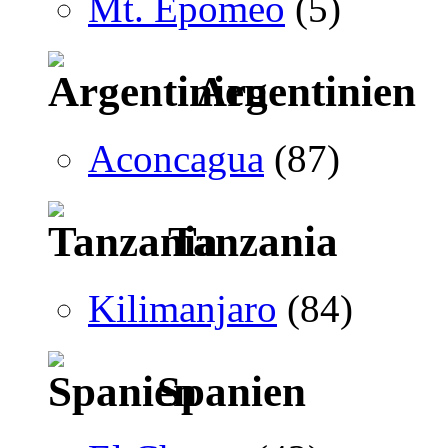
Mt. Epomeo
(5)
Argentinien
Aconcagua
(87)
Tanzania
Kilimanjaro
(84)
Spanien