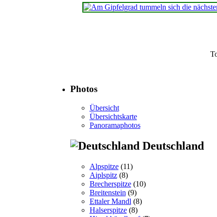
T
Photos
Übersicht
Übersichtskarte
Panoramaphotos
Deutschland
Alpspitze
(11)
Aiplspitz
(8)
Brecherspitze
(10)
Breitenstein
(9)
Ettaler Mandl
(8)
Halserspitze
(8)