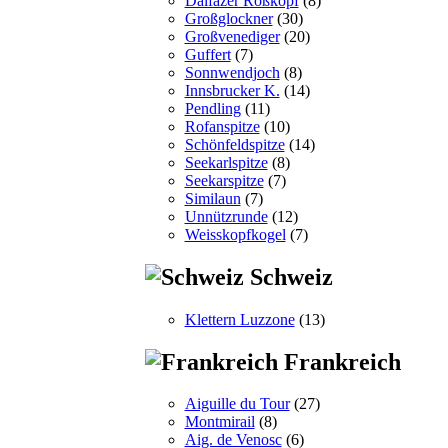
Dalfazer Roßkopf
(8)
Großglockner
(30)
Großvenediger
(20)
Guffert
(7)
Sonnwendjoch
(8)
Innsbrucker K.
(14)
Pendling
(11)
Rofanspitze
(10)
Schönfeldspitze
(14)
Seekarlspitze
(8)
Seekarspitze
(7)
Similaun
(7)
Unnützrunde
(12)
Weisskopfkogel
(7)
Schweiz
Klettern Luzzone
(13)
Frankreich
Aiguille du Tour
(27)
Montmirail
(8)
Aig. de Venosc
(6)