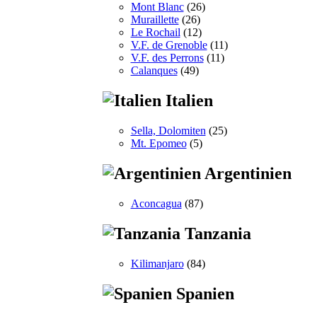
Mont Blanc
(26)
Muraillette
(26)
Le Rochail
(12)
V.F. de Grenoble
(11)
V.F. des Perrons
(11)
Calanques
(49)
Italien
Sella, Dolomiten
(25)
Mt. Epomeo
(5)
Argentinien
Aconcagua
(87)
Tanzania
Kilimanjaro
(84)
Spanien