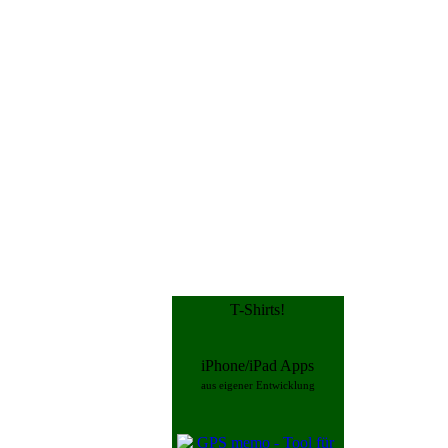
T-Shirts!
iPhone/iPad Apps
aus eigener Entwicklung