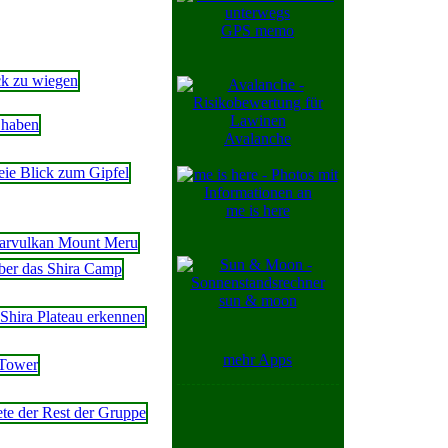
GPS memo
Avalanche
me is here
sun & moon
mehr Apps