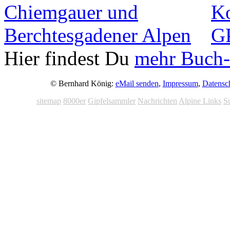
Hier findest Du
mehr Buch-
© Bernhard König:
eMail senden
,
Impressum
,
Datensc
sitemap
8000er
Gipfelsammler
Nachrichten
Alpine Links
S