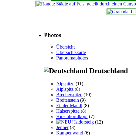
Photos
Übersicht
Übersichtskarte
Panoramaphotos
Deutschland
Alpspitze
(11)
Aiplspitz
(8)
Brecherspitze
(10)
Breitenstein
(9)
Ettaler Mandl
(8)
Halserspitze
(8)
Hirschhörnlkopf
(7)
Isidorsteig
(12)
Jenner
(8)
Kampenwand
(6)