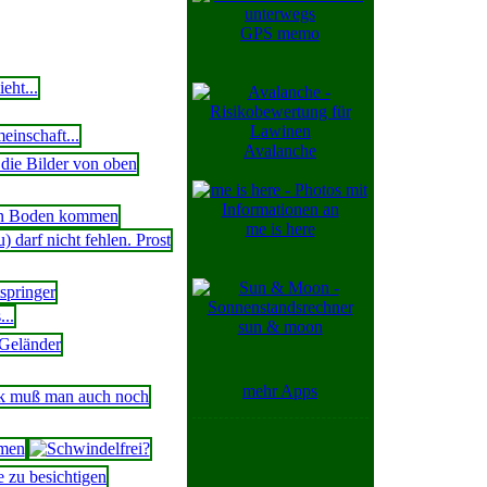
GPS memo
Avalanche
me is here
sun & moon
mehr Apps