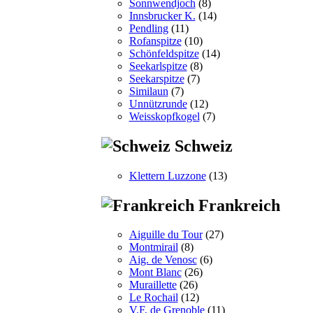
Sonnwendjoch
(8)
Innsbrucker K.
(14)
Pendling
(11)
Rofanspitze
(10)
Schönfeldspitze
(14)
Seekarlspitze
(8)
Seekarspitze
(7)
Similaun
(7)
Unnützrunde
(12)
Weisskopfkogel
(7)
Schweiz
Klettern Luzzone
(13)
Frankreich
Aiguille du Tour
(27)
Montmirail
(8)
Aig. de Venosc
(6)
Mont Blanc
(26)
Muraillette
(26)
Le Rochail
(12)
V.F. de Grenoble
(11)