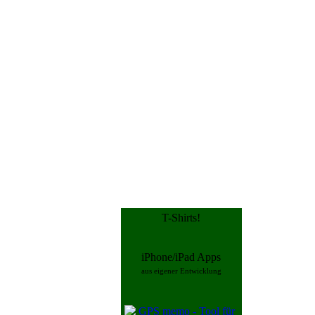
T-Shirts!
iPhone/iPad Apps
aus eigener Entwicklung