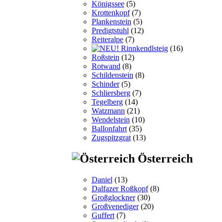
Königssee
(5)
Krottenkopf
(7)
Plankenstein
(5)
Predigtstuhl
(12)
Reiteralpe
(7)
Rinnkendlsteig
(16)
Roßstein
(12)
Rotwand
(8)
Schildenstein
(8)
Schinder
(5)
Schliersberg
(7)
Tegelberg
(14)
Watzmann
(21)
Wendelstein
(10)
Ballonfahrt
(35)
Zugspitzgrat
(13)
Österreich
Daniel
(13)
Dalfazer Roßkopf
(8)
Großglockner
(30)
Großvenediger
(20)
Guffert
(7)