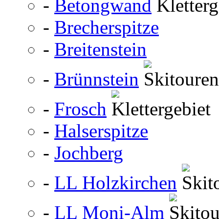
-
Betongwand
-
Brecherspitze
-
Breitenstein
-
Brünnstein
-
Frosch
-
Halserspitze
-
Jochberg
-
LL Holzkirchen
-
LL Moni-Alm