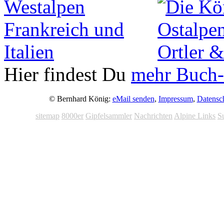
Hier findest Du
mehr Buch-
© Bernhard König:
eMail senden
,
Impressum
,
Datensc
sitemap
8000er
Gipfelsammler
Nachrichten
Alpine Links
S