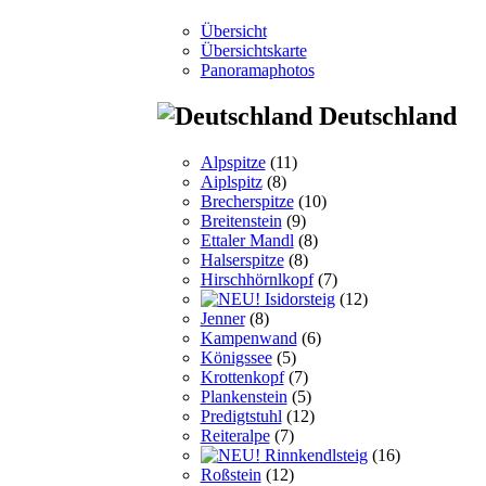
Übersicht
Übersichtskarte
Panoramaphotos
Deutschland
Alpspitze
(11)
Aiplspitz
(8)
Brecherspitze
(10)
Breitenstein
(9)
Ettaler Mandl
(8)
Halserspitze
(8)
Hirschhörnlkopf
(7)
Isidorsteig
(12)
Jenner
(8)
Kampenwand
(6)
Königssee
(5)
Krottenkopf
(7)
Plankenstein
(5)
Predigtstuhl
(12)
Reiteralpe
(7)
Rinnkendlsteig
(16)
Roßstein
(12)