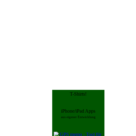
T-Shirts!
iPhone/iPad Apps
aus eigener Entwicklung