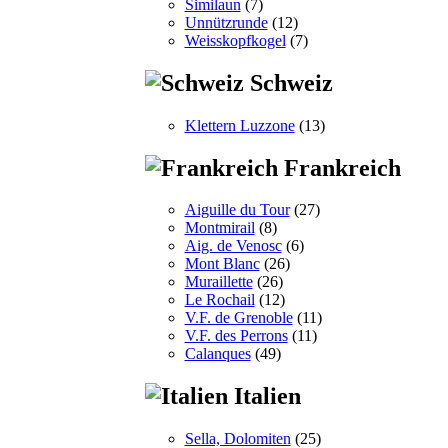
Similaun
(7)
Unnützrunde
(12)
Weisskopfkogel
(7)
Schweiz
Klettern Luzzone
(13)
Frankreich
Aiguille du Tour
(27)
Montmirail
(8)
Aig. de Venosc
(6)
Mont Blanc
(26)
Muraillette
(26)
Le Rochail
(12)
V.F. de Grenoble
(11)
V.F. des Perrons
(11)
Calanques
(49)
Italien
Sella, Dolomiten
(25)