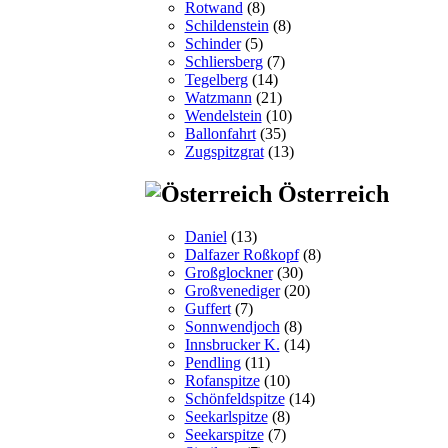
Rotwand
(8)
Schildenstein
(8)
Schinder
(5)
Schliersberg
(7)
Tegelberg
(14)
Watzmann
(21)
Wendelstein
(10)
Ballonfahrt
(35)
Zugspitzgrat
(13)
Österreich
Daniel
(13)
Dalfazer Roßkopf
(8)
Großglockner
(30)
Großvenediger
(20)
Guffert
(7)
Sonnwendjoch
(8)
Innsbrucker K.
(14)
Pendling
(11)
Rofanspitze
(10)
Schönfeldspitze
(14)
Seekarlspitze
(8)
Seekarspitze
(7)