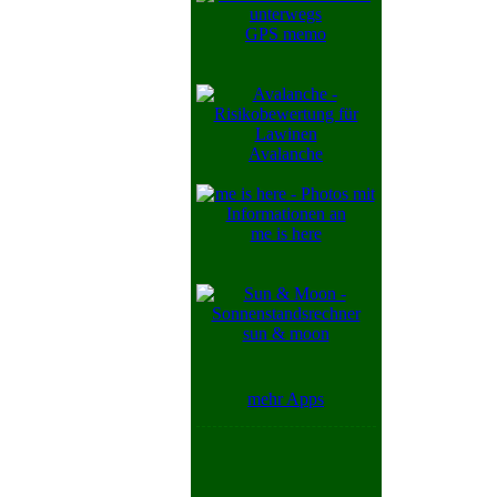
GPS memo
Avalanche
me is here
sun & moon
mehr Apps