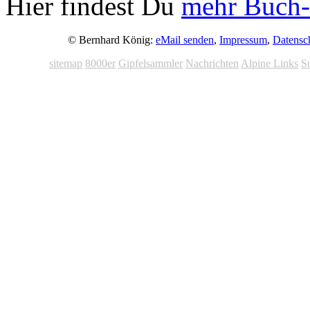
Hier findest Du
mehr Buch-
© Bernhard König:
eMail senden
,
Impressum
,
Datensc
sitemap
8000er
Gipfelsammler
Nachrichten
Alpine Links
S