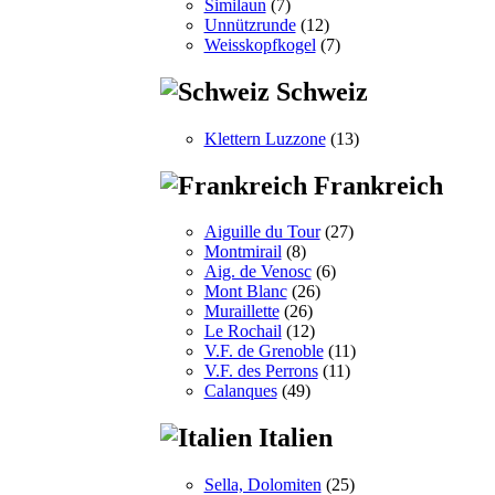
Similaun
(7)
Unnützrunde
(12)
Weisskopfkogel
(7)
Schweiz
Klettern Luzzone
(13)
Frankreich
Aiguille du Tour
(27)
Montmirail
(8)
Aig. de Venosc
(6)
Mont Blanc
(26)
Muraillette
(26)
Le Rochail
(12)
V.F. de Grenoble
(11)
V.F. des Perrons
(11)
Calanques
(49)
Italien
Sella, Dolomiten
(25)