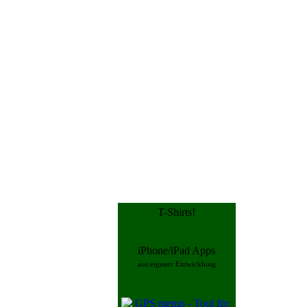
T-Shirts!
iPhone/iPad Apps
aus eigener Entwicklung