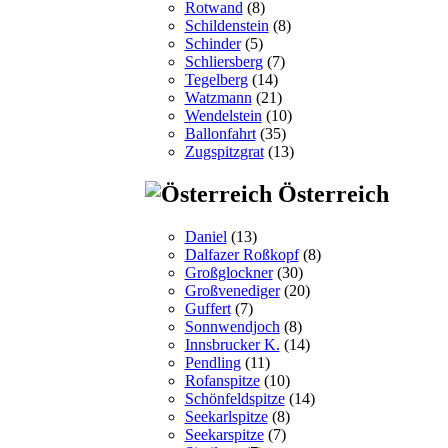
Rotwand
(8)
Schildenstein
(8)
Schinder
(5)
Schliersberg
(7)
Tegelberg
(14)
Watzmann
(21)
Wendelstein
(10)
Ballonfahrt
(35)
Zugspitzgrat
(13)
Österreich
Daniel
(13)
Dalfazer Roßkopf
(8)
Großglockner
(30)
Großvenediger
(20)
Guffert
(7)
Sonnwendjoch
(8)
Innsbrucker K.
(14)
Pendling
(11)
Rofanspitze
(10)
Schönfeldspitze
(14)
Seekarlspitze
(8)
Seekarspitze
(7)