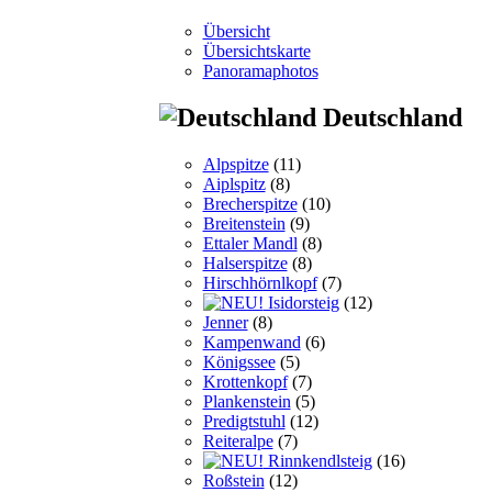
Übersicht
Übersichtskarte
Panoramaphotos
Deutschland
Alpspitze
(11)
Aiplspitz
(8)
Brecherspitze
(10)
Breitenstein
(9)
Ettaler Mandl
(8)
Halserspitze
(8)
Hirschhörnlkopf
(7)
Isidorsteig
(12)
Jenner
(8)
Kampenwand
(6)
Königssee
(5)
Krottenkopf
(7)
Plankenstein
(5)
Predigtstuhl
(12)
Reiteralpe
(7)
Rinnkendlsteig
(16)
Roßstein
(12)