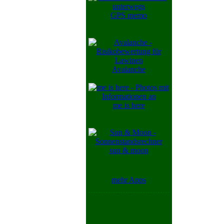
GPS memo
Avalanche
me is here
sun & moon
mehr Apps