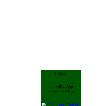
T-Shirts!
iPhone/iPad Apps
aus eigener Entwicklung