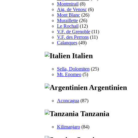
Montmirail
(8)
Aig. de Venosc
(6)
Mont Blanc
(26)
Muraillette
(26)
Le Rochail
(12)
V.F. de Grenoble
(11)
V.F. des Perrons
(11)
Calanques
(49)
Italien
Sella, Dolomiten
(25)
Mt. Epomeo
(5)
Argentinien
Aconcagua
(87)
Tanzania
Kilimanjaro
(84)