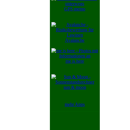
GPS memo
Avalanche
me is here
sun & moon
mehr Apps