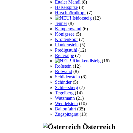
Ettaler Mandl
(8)
Halserspitze
(8)
Hirschhörnlkopf
(7)
Isidorsteig
(12)
Jenner
(8)
Kampenwand
(6)
Königssee
(5)
Krottenkopf
(7)
Plankenstein
(5)
Predigtstuhl
(12)
Reiteralpe
(7)
Rinnkendlsteig
(16)
Roßstein
(12)
Rotwand
(8)
Schildenstein
(8)
Schinder
(5)
Schliersberg
(7)
Tegelberg
(14)
Watzmann
(21)
Wendelstein
(10)
Ballonfahrt
(35)
Zugspitzgrat
(13)
Österreich