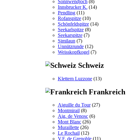
Sonnwendjoch
(8)
Innsbrucker K.
(14)
Pendling
(11)
Rofanspitze
(10)
Schönfeldspitze
(14)
Seekarlspitze
(8)
Seekarspitze
(7)
Similaun
(7)
Unnützrunde
(12)
Weisskopfkogel
(7)
Schweiz
Klettern Luzzone
(13)
Frankreich
Aiguille du Tour
(27)
Montmirail
(8)
Aig. de Venosc
(6)
Mont Blanc
(26)
Muraillette
(26)
Le Rochail
(12)
V.F. de Grenoble
(11)