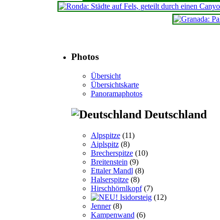
Photos
Übersicht
Übersichtskarte
Panoramaphotos
Deutschland
Alpspitze
(11)
Aiplspitz
(8)
Brecherspitze
(10)
Breitenstein
(9)
Ettaler Mandl
(8)
Halserspitze
(8)
Hirschhörnlkopf
(7)
Isidorsteig
(12)
Jenner
(8)
Kampenwand
(6)