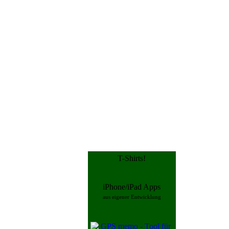
T-Shirts!
iPhone/iPad Apps
aus eigener Entwicklung