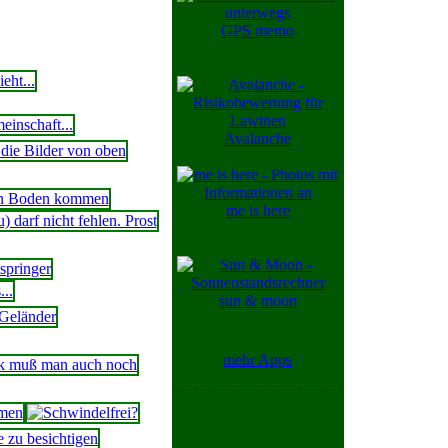
GPS memo
Avalanche
me is here
sun & moon
mehr Apps