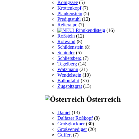
Königssee
(5)
Krottenkopf
(7)
Plankenstein
(5)
Predigtstuhl
(12)
Reiteralpe
(7)
Rinnkendlsteig
(16)
Roßstein
(12)
Rotwand
(8)
Schildenstein
(8)
Schinder
(5)
Schliersberg
(7)
Tegelberg
(14)
Watzmann
(21)
Wendelstein
(10)
Ballonfahrt
(35)
Zugspitzgrat
(13)
Österreich
Daniel
(13)
Dalfazer Roßkopf
(8)
Großglockner
(30)
Großvenediger
(20)
Guffert
(7)