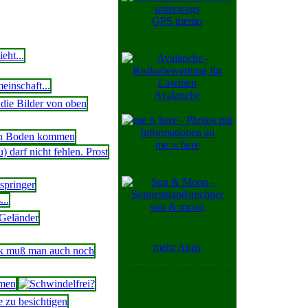
GPS memo
Avalanche
me is here
sun & moon
mehr Apps