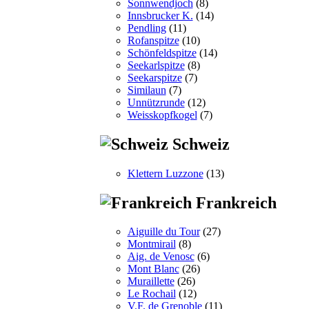
Sonnwendjoch
(8)
Innsbrucker K.
(14)
Pendling
(11)
Rofanspitze
(10)
Schönfeldspitze
(14)
Seekarlspitze
(8)
Seekarspitze
(7)
Similaun
(7)
Unnützrunde
(12)
Weisskopfkogel
(7)
Schweiz
Klettern Luzzone
(13)
Frankreich
Aiguille du Tour
(27)
Montmirail
(8)
Aig. de Venosc
(6)
Mont Blanc
(26)
Muraillette
(26)
Le Rochail
(12)
V.F. de Grenoble
(11)