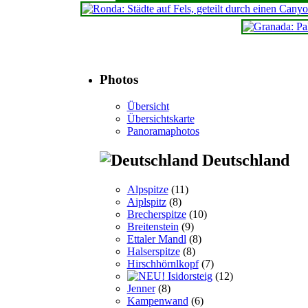
Photos
Übersicht
Übersichtskarte
Panoramaphotos
Deutschland
Alpspitze
(11)
Aiplspitz
(8)
Brecherspitze
(10)
Breitenstein
(9)
Ettaler Mandl
(8)
Halserspitze
(8)
Hirschhörnlkopf
(7)
Isidorsteig
(12)
Jenner
(8)
Kampenwand
(6)