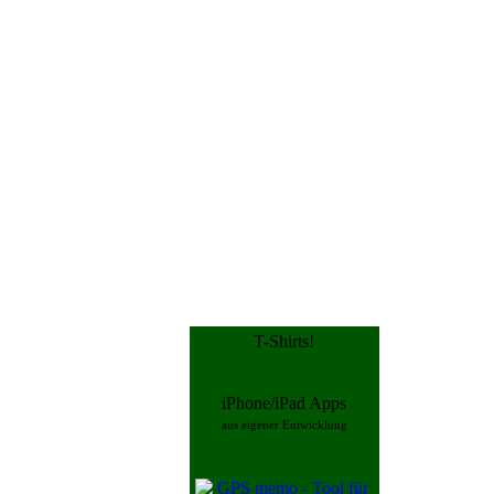
T-Shirts!
iPhone/iPad Apps
aus eigener Entwicklung