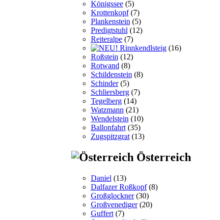
Königssee
(5)
Krottenkopf
(7)
Plankenstein
(5)
Predigtstuhl
(12)
Reiteralpe
(7)
Rinnkendlsteig
(16)
Roßstein
(12)
Rotwand
(8)
Schildenstein
(8)
Schinder
(5)
Schliersberg
(7)
Tegelberg
(14)
Watzmann
(21)
Wendelstein
(10)
Ballonfahrt
(35)
Zugspitzgrat
(13)
Österreich
Daniel
(13)
Dalfazer Roßkopf
(8)
Großglockner
(30)
Großvenediger
(20)
Guffert
(7)