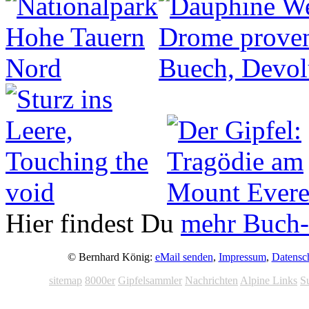
Hier findest Du
mehr Buch-
© Bernhard König:
eMail senden
,
Impressum
,
Datensc
sitemap
8000er
Gipfelsammler
Nachrichten
Alpine Links
S