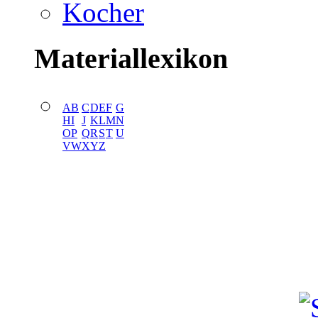
Kocher
Materiallexikon
A
B
C
D
E
F
G
H
I
J
K
L
M
N
O
P
Q
R
S
T
U
V
W
X
Y
Z