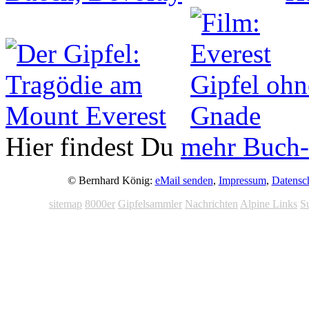
Hier findest Du
mehr Buch-
© Bernhard König:
eMail senden
,
Impressum
,
Datensc
sitemap
8000er
Gipfelsammler
Nachrichten
Alpine Links
S