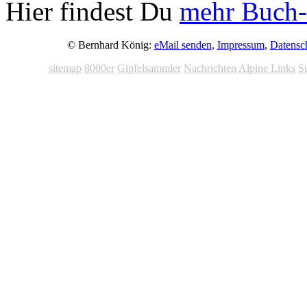
Hier findest Du
mehr Buch-
© Bernhard König:
eMail senden
,
Impressum
,
Datensc
sitemap
8000er
Gipfelsammler
Nachrichten
Alpine Links
S