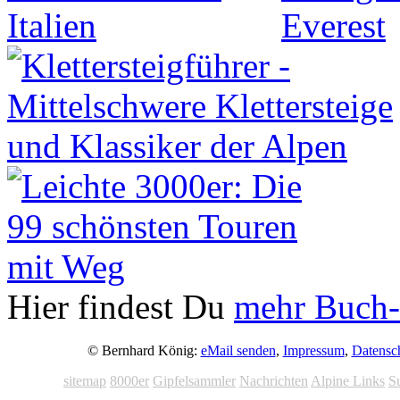
Hier findest Du
mehr Buch-
© Bernhard König:
eMail senden
,
Impressum
,
Datensc
sitemap
8000er
Gipfelsammler
Nachrichten
Alpine Links
S