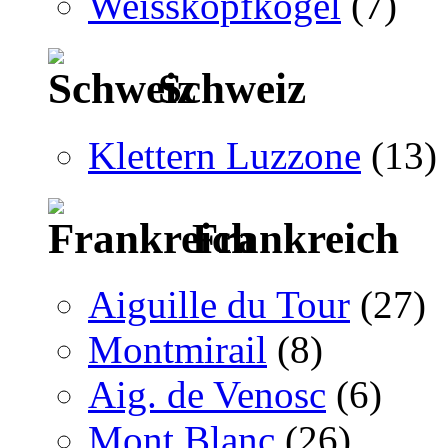
Weisskopfkogel
(7)
Schweiz
Klettern Luzzone
(13)
Frankreich
Aiguille du Tour
(27)
Montmirail
(8)
Aig. de Venosc
(6)
Mont Blanc
(26)