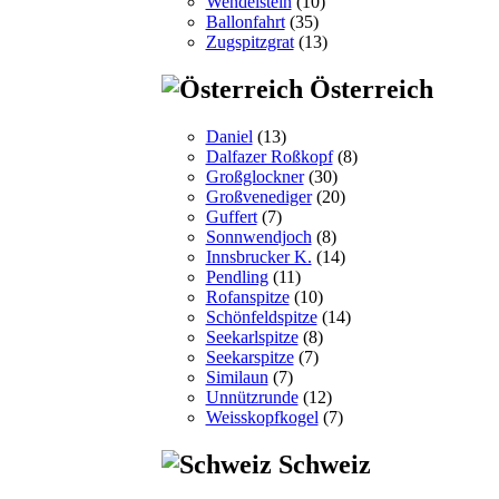
Wendelstein
(10)
Ballonfahrt
(35)
Zugspitzgrat
(13)
Österreich
Daniel
(13)
Dalfazer Roßkopf
(8)
Großglockner
(30)
Großvenediger
(20)
Guffert
(7)
Sonnwendjoch
(8)
Innsbrucker K.
(14)
Pendling
(11)
Rofanspitze
(10)
Schönfeldspitze
(14)
Seekarlspitze
(8)
Seekarspitze
(7)
Similaun
(7)
Unnützrunde
(12)
Weisskopfkogel
(7)
Schweiz