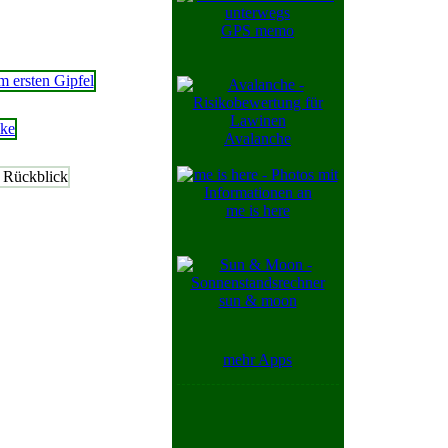
GPS memo
Avalanche
me is here
sun & moon
mehr Apps