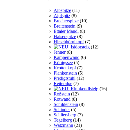
Alpspitze
(11)
Aiplspitz
(8)
Brecherspitze
(10)
Breitenstein
(9)
Ettaler Mandl
(8)
Halserspitze
(8)
Hirschhörnlkopf
(7)
Isidorsteig
(12)
Jenner
(8)
Kampenwand
(6)
Königssee
(5)
Krottenkopf
(7)
Plankenstein
(5)
Predigtstuhl
(12)
Reiteralpe
(7)
Rinnkendlsteig
(16)
Roßstein
(12)
Rotwand
(8)
Schildenstein
(8)
Schinder
(5)
Schliersberg
(7)
Tegelberg
(14)
Watzmann
(21)