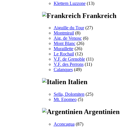
Klettern Luzzone
(13)
Frankreich
Aiguille du Tour
(27)
Montmirail
(8)
Aig. de Venosc
(6)
Mont Blanc
(26)
Muraillette
(26)
Le Rochail
(12)
V.F. de Grenoble
(11)
V.F. des Perrons
(11)
Calanques
(49)
Italien
Sella, Dolomiten
(25)
Mt. Epomeo
(5)
Argentinien
Aconcagua
(87)