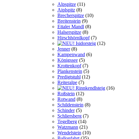
Alpspitze
(11)
Aiplspitz
(8)
Brecherspitze
(10)
Breitenstein
(9)
Ettaler Mandl
(8)
Halserspitze
(8)
Hirschhörnlkopf
(7)
Isidorsteig
(12)
Jenner
(8)
Kampenwand
(6)
Königssee
(5)
Krottenkopf
(7)
Plankenstein
(5)
Predigtstuhl
(12)
Reiteralpe
(7)
Rinnkendlsteig
(16)
Roßstein
(12)
Rotwand
(8)
Schildenstein
(8)
Schinder
(5)
Schliersberg
(7)
Tegelberg
(14)
Watzmann
(21)
Wendelstein
(10)
Ballonfahrt
(35)