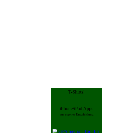
T-Shirts!
iPhone/iPad Apps
aus eigener Entwicklung