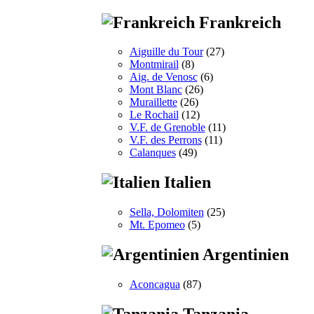
Frankreich
Aiguille du Tour
(27)
Montmirail
(8)
Aig. de Venosc
(6)
Mont Blanc
(26)
Muraillette
(26)
Le Rochail
(12)
V.F. de Grenoble
(11)
V.F. des Perrons
(11)
Calanques
(49)
Italien
Sella, Dolomiten
(25)
Mt. Epomeo
(5)
Argentinien
Aconcagua
(87)
Tanzania