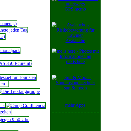
GPS memo
Avalanche
me is here
sun & moon
mehr Apps