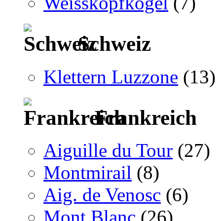
Weisskopfkogel
(7)
Schweiz
Klettern Luzzone
(13)
Frankreich
Aiguille du Tour
(27)
Montmirail
(8)
Aig. de Venosc
(6)
Mont Blanc
(26)