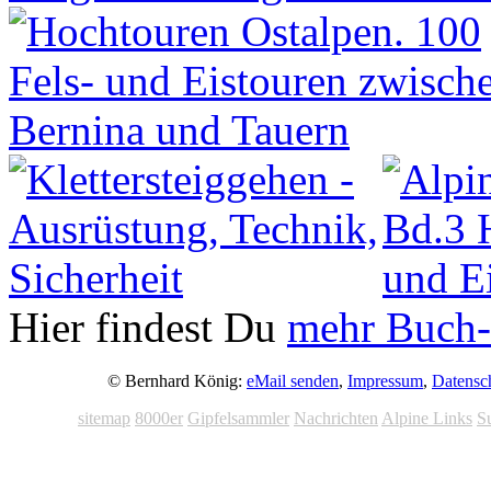
Hier findest Du
mehr Buch-
© Bernhard König:
eMail senden
,
Impressum
,
Datensc
sitemap
8000er
Gipfelsammler
Nachrichten
Alpine Links
S