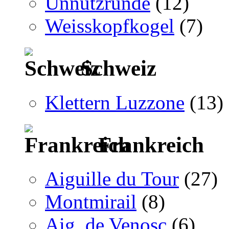
Unnützrunde
(12)
Weisskopfkogel
(7)
Schweiz
Klettern Luzzone
(13)
Frankreich
Aiguille du Tour
(27)
Montmirail
(8)
Aig. de Venosc
(6)