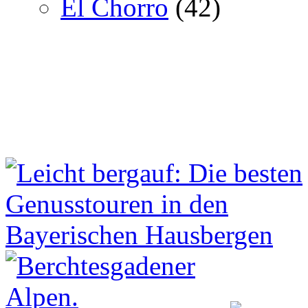
El Chorro
(42)