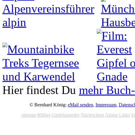
Hier findest Du
mehr Buch-
© Bernhard König:
eMail senden
,
Impressum
,
Datensc
sitemap
8000er
Gipfelsammler
Nachrichten
Alpine Links
S