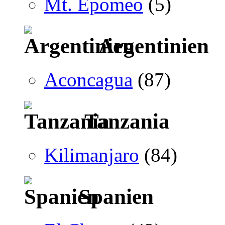
Mt. Epomeo
(5)
Argentinien
Aconcagua
(87)
Tanzania
Kilimanjaro
(84)
Spanien