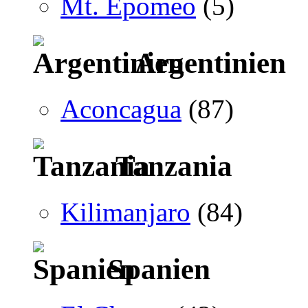
Mt. Epomeo
(5)
Argentinien
Aconcagua
(87)
Tanzania
Kilimanjaro
(84)
Spanien