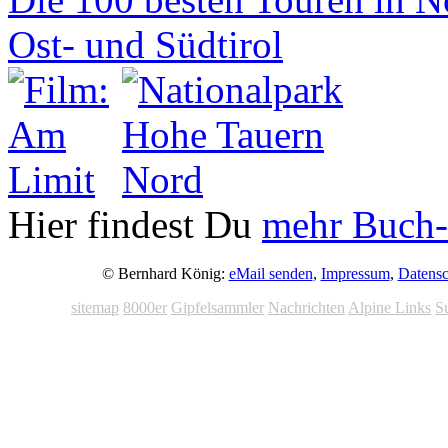
Hier findest Du
mehr Buch-
© Bernhard König:
eMail senden
,
Impressum
,
Datensc
sitemap
8000er
Gipfelsammler
Nachrichten
Alpine Links
S