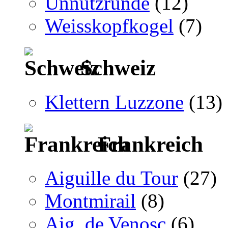
Unnützrunde
(12)
Weisskopfkogel
(7)
Schweiz
Klettern Luzzone
(13)
Frankreich
Aiguille du Tour
(27)
Montmirail
(8)
Aig. de Venosc
(6)