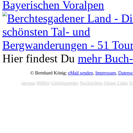
Hier findest Du
mehr Buch-
© Bernhard König:
eMail senden
,
Impressum
,
Datensc
sitemap
8000er
Gipfelsammler
Nachrichten
Alpine Links
S