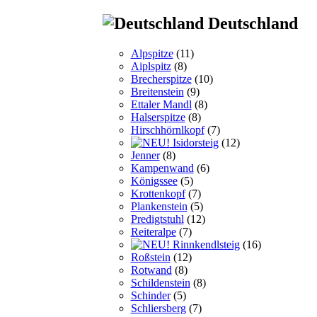
Deutschland
Alpspitze
(11)
Aiplspitz
(8)
Brecherspitze
(10)
Breitenstein
(9)
Ettaler Mandl
(8)
Halserspitze
(8)
Hirschhörnlkopf
(7)
Isidorsteig
(12)
Jenner
(8)
Kampenwand
(6)
Königssee
(5)
Krottenkopf
(7)
Plankenstein
(5)
Predigtstuhl
(12)
Reiteralpe
(7)
Rinnkendlsteig
(16)
Roßstein
(12)
Rotwand
(8)
Schildenstein
(8)
Schinder
(5)
Schliersberg
(7)