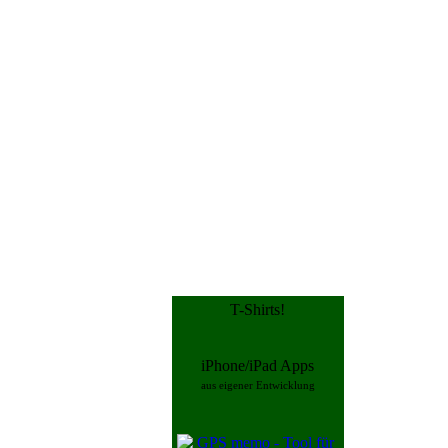
T-Shirts!
iPhone/iPad Apps
aus eigener Entwicklung