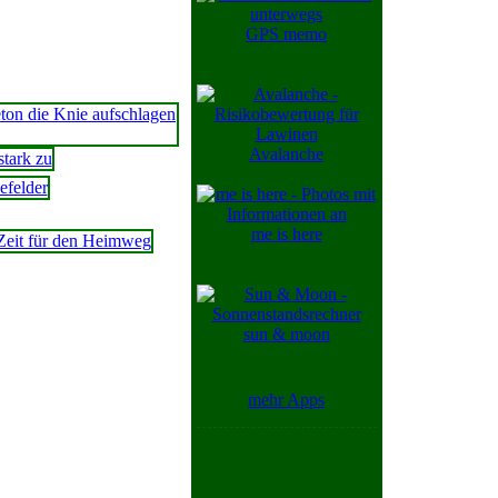
GPS memo
Avalanche
me is here
sun & moon
mehr Apps