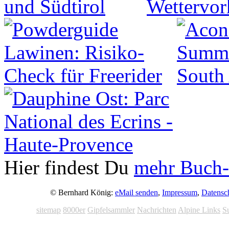
Hier findest Du
mehr Buch-
© Bernhard König:
eMail senden
,
Impressum
,
Datensc
sitemap
8000er
Gipfelsammler
Nachrichten
Alpine Links
S