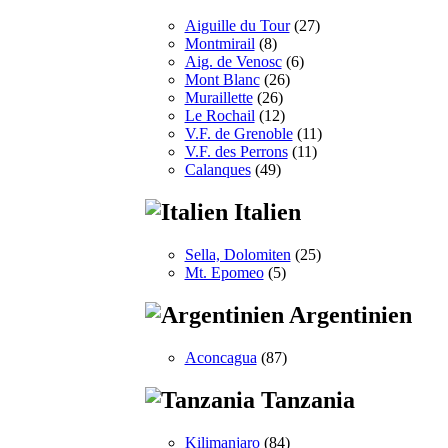
Aiguille du Tour
(27)
Montmirail
(8)
Aig. de Venosc
(6)
Mont Blanc
(26)
Muraillette
(26)
Le Rochail
(12)
V.F. de Grenoble
(11)
V.F. des Perrons
(11)
Calanques
(49)
Italien
Sella, Dolomiten
(25)
Mt. Epomeo
(5)
Argentinien
Aconcagua
(87)
Tanzania
Kilimanjaro
(84)