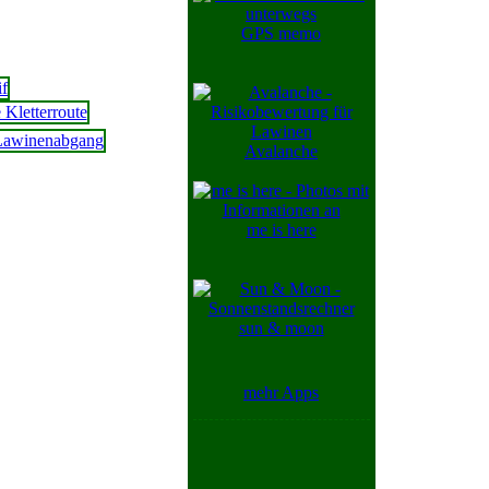
GPS memo
Avalanche
me is here
sun & moon
mehr Apps