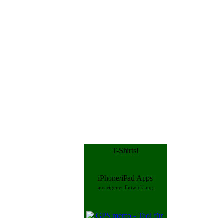
T-Shirts!
iPhone/iPad Apps
aus eigener Entwicklung