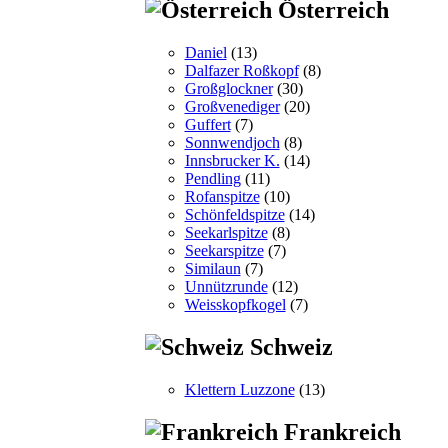
Österreich
Daniel
(13)
Dalfazer Roßkopf
(8)
Großglockner
(30)
Großvenediger
(20)
Guffert
(7)
Sonnwendjoch
(8)
Innsbrucker K.
(14)
Pendling
(11)
Rofanspitze
(10)
Schönfeldspitze
(14)
Seekarlspitze
(8)
Seekarspitze
(7)
Similaun
(7)
Unnützrunde
(12)
Weisskopfkogel
(7)
Schweiz
Klettern Luzzone
(13)
Frankreich