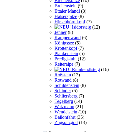
Brecherspitze
(10)
Breitenstein
(9)
Ettaler Mandl
(8)
Halserspitze
(8)
Hirschhörnlkopf
(7)
Isidorsteig
(12)
Jenner
(8)
Kampenwand
(6)
Königssee
(5)
Krottenkopf
(7)
Plankenstein
(5)
Predigtstuhl
(12)
Reiteralpe
(7)
Rinnkendlsteig
(16)
Roßstein
(12)
Rotwand
(8)
Schildenstein
(8)
Schinder
(5)
Schliersberg
(7)
Tegelberg
(14)
Watzmann
(21)
Wendelstein
(10)
Ballonfahrt
(35)
Zugspitzgrat
(13)