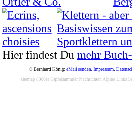
Hier findest Du
mehr Buch-
© Bernhard König:
eMail senden
,
Impressum
,
Datensc
sitemap
8000er
Gipfelsammler
Nachrichten
Alpine Links
S