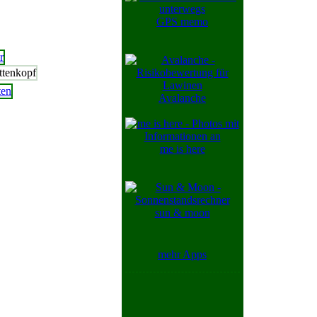
GPS memo
Avalanche
me is here
sun & moon
mehr Apps