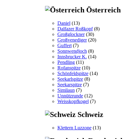
Österreich
Daniel
(13)
Dalfazer Roßkopf
(8)
Großglockner
(30)
Großvenediger
(20)
Guffert
(7)
Sonnwendjoch
(8)
Innsbrucker K.
(14)
Pendling
(11)
Rofanspitze
(10)
Schönfeldspitze
(14)
Seekarlspitze
(8)
Seekarspitze
(7)
Similaun
(7)
Unnützrunde
(12)
Weisskopfkogel
(7)
Schweiz
Klettern Luzzone
(13)