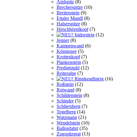
Aiplspitz
(8)
Brecherspitze
(10)
Breitenstein
(9)
Ettaler Mandl
(8)
Halserspitze
(8)
Hirschhörnlkopf
(7)
Isidorsteig
(12)
Jenner
(8)
Kampenwand
(6)
Königssee
(5)
Krottenkopf
(7)
Plankenstein
(5)
Predigtstuhl
(12)
Reiteralpe
(7)
Rinnkendlsteig
(16)
Roßstein
(12)
Rotwand
(8)
Schildenstein
(8)
Schinder
(5)
Schliersberg
(7)
Tegelberg
(14)
Watzmann
(21)
Wendelstein
(10)
Ballonfahrt
(35)
Zugspitzgrat
(13)