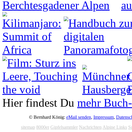
Hier findest Du
mehr Buch-
© Bernhard König:
eMail senden
,
Impressum
,
Datensc
sitemap
8000er
Gipfelsammler
Nachrichten
Alpine Links
S