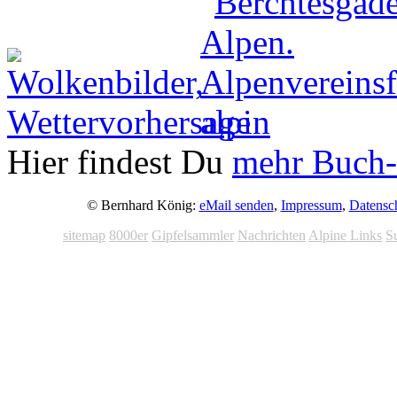
Hier findest Du
mehr Buch-
© Bernhard König:
eMail senden
,
Impressum
,
Datensc
sitemap
8000er
Gipfelsammler
Nachrichten
Alpine Links
S