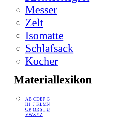
Messer
Zelt
Isomatte
Schlafsack
Kocher
Materiallexikon
A
B
C
D
E
F
G
H
I
J
K
L
M
N
O
P
Q
R
S
T
U
V
W
X
Y
Z