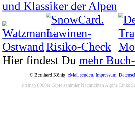
Hier findest Du
mehr Buch-
© Bernhard König:
eMail senden
,
Impressum
,
Datensc
sitemap
8000er
Gipfelsammler
Nachrichten
Alpine Links
S