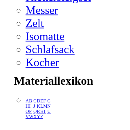
Messer
Zelt
Isomatte
Schlafsack
Kocher
Materiallexikon
A
B
C
D
E
F
G
H
I
J
K
L
M
N
O
P
Q
R
S
T
U
V
W
X
Y
Z