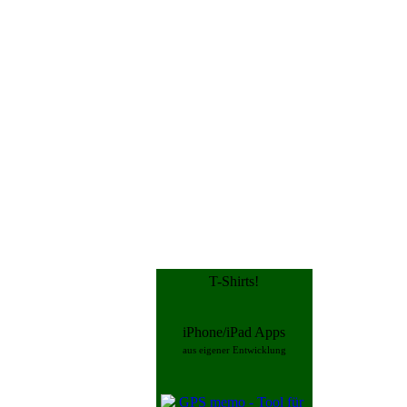
T-Shirts!
iPhone/iPad Apps
aus eigener Entwicklung