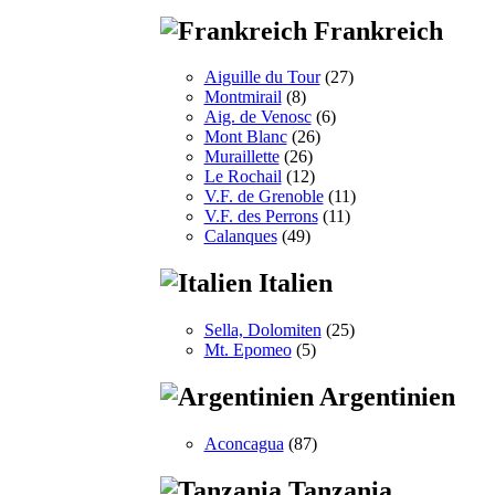
Frankreich
Aiguille du Tour
(27)
Montmirail
(8)
Aig. de Venosc
(6)
Mont Blanc
(26)
Muraillette
(26)
Le Rochail
(12)
V.F. de Grenoble
(11)
V.F. des Perrons
(11)
Calanques
(49)
Italien
Sella, Dolomiten
(25)
Mt. Epomeo
(5)
Argentinien
Aconcagua
(87)
Tanzania