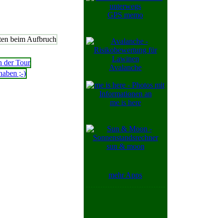
GPS memo
Avalanche
me is here
sun & moon
mehr Apps