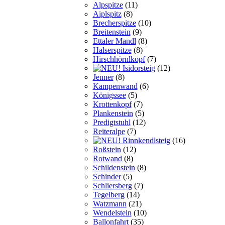
Alpspitze
(11)
Aiplspitz
(8)
Brecherspitze
(10)
Breitenstein
(9)
Ettaler Mandl
(8)
Halserspitze
(8)
Hirschhörnlkopf
(7)
Isidorsteig
(12)
Jenner
(8)
Kampenwand
(6)
Königssee
(5)
Krottenkopf
(7)
Plankenstein
(5)
Predigtstuhl
(12)
Reiteralpe
(7)
Rinnkendlsteig
(16)
Roßstein
(12)
Rotwand
(8)
Schildenstein
(8)
Schinder
(5)
Schliersberg
(7)
Tegelberg
(14)
Watzmann
(21)
Wendelstein
(10)
Ballonfahrt
(35)