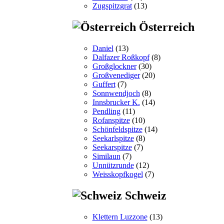
Zugspitzgrat
(13)
Österreich
Daniel
(13)
Dalfazer Roßkopf
(8)
Großglockner
(30)
Großvenediger
(20)
Guffert
(7)
Sonnwendjoch
(8)
Innsbrucker K.
(14)
Pendling
(11)
Rofanspitze
(10)
Schönfeldspitze
(14)
Seekarlspitze
(8)
Seekarspitze
(7)
Similaun
(7)
Unnützrunde
(12)
Weisskopfkogel
(7)
Schweiz
Klettern Luzzone
(13)