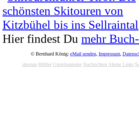
Hier findest Du
mehr Buch-
© Bernhard König:
eMail senden
,
Impressum
,
Datensc
sitemap
8000er
Gipfelsammler
Nachrichten
Alpine Links
S