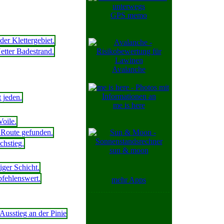
GPS memo
Avalanche
me is here
sun & moon
mehr Apps