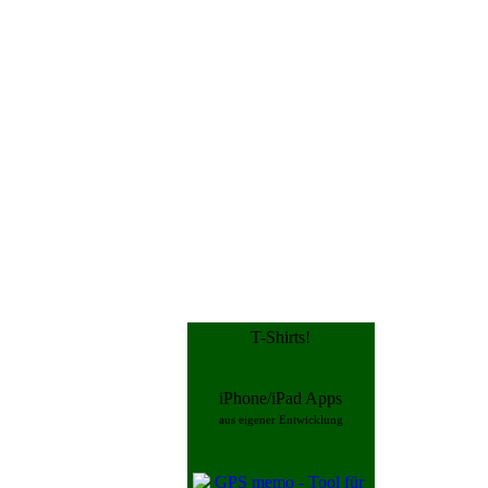
T-Shirts!
iPhone/iPad Apps
aus eigener Entwicklung