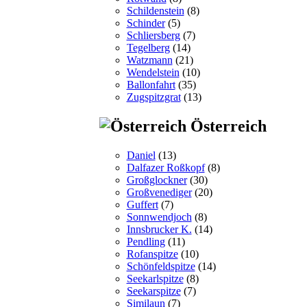
Schildenstein
(8)
Schinder
(5)
Schliersberg
(7)
Tegelberg
(14)
Watzmann
(21)
Wendelstein
(10)
Ballonfahrt
(35)
Zugspitzgrat
(13)
Österreich
Daniel
(13)
Dalfazer Roßkopf
(8)
Großglockner
(30)
Großvenediger
(20)
Guffert
(7)
Sonnwendjoch
(8)
Innsbrucker K.
(14)
Pendling
(11)
Rofanspitze
(10)
Schönfeldspitze
(14)
Seekarlspitze
(8)
Seekarspitze
(7)
Similaun
(7)