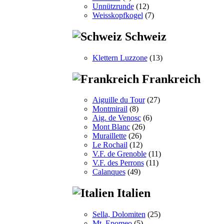
Unnützrunde
(12)
Weisskopfkogel
(7)
Schweiz
Klettern Luzzone
(13)
Frankreich
Aiguille du Tour
(27)
Montmirail
(8)
Aig. de Venosc
(6)
Mont Blanc
(26)
Muraillette
(26)
Le Rochail
(12)
V.F. de Grenoble
(11)
V.F. des Perrons
(11)
Calanques
(49)
Italien
Sella, Dolomiten
(25)
Mt. Epomeo
(5)