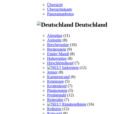
Übersicht
Übersichtskarte
Panoramaphotos
Deutschland
Alpspitze
(11)
Aiplspitz
(8)
Brecherspitze
(10)
Breitenstein
(9)
Ettaler Mandl
(8)
Halserspitze
(8)
Hirschhörnlkopf
(7)
Isidorsteig
(12)
Jenner
(8)
Kampenwand
(6)
Königssee
(5)
Krottenkopf
(7)
Plankenstein
(5)
Predigtstuhl
(12)
Reiteralpe
(7)
Rinnkendlsteig
(16)
Roßstein
(12)
Rotwand
(8)