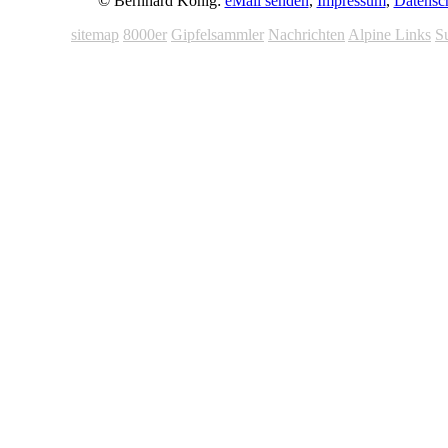
© Bernhard König:
eMail senden
,
Impressum
,
Datensc
sitemap
8000er
Gipfelsammler
Nachrichten
Alpine Links
S