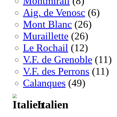
Montmirail
(8)
Aig. de Venosc
(6)
Mont Blanc
(26)
Muraillette
(26)
Le Rochail
(12)
V.F. de Grenoble
(11)
V.F. des Perrons
(11)
Calanques
(49)
Italien