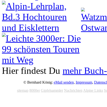
Hier findest Du
mehr Buch-
© Bernhard König:
eMail senden
,
Impressum
,
Datensc
sitemap
8000er
Gipfelsammler
Nachrichten
Alpine Links
S