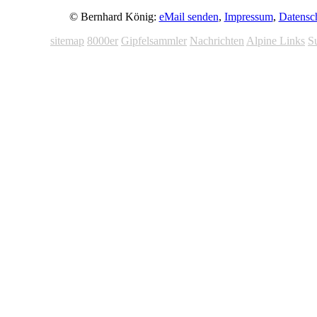
© Bernhard König:
eMail senden
,
Impressum
,
Datensc
sitemap
8000er
Gipfelsammler
Nachrichten
Alpine Links
S