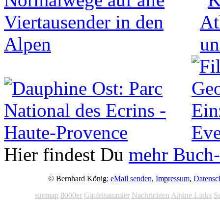
Hier findest Du
mehr Buch-
© Bernhard König:
eMail senden
,
Impressum
,
Datensc
sitemap
8000er
Gipfelsammler
Nachrichten
Alpine Links
S