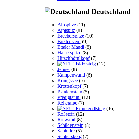
Deutschland
Alpspitze
(11)
Aiplspitz
(8)
Brecherspitze
(10)
Breitenstein
(9)
Ettaler Mandl
(8)
Halserspitze
(8)
Hirschhörnlkopf
(7)
Isidorsteig
(12)
Jenner
(8)
Kampenwand
(6)
Königssee
(5)
Krottenkopf
(7)
Plankenstein
(5)
Predigtstuhl
(12)
Reiteralpe
(7)
Rinnkendlsteig
(16)
Roßstein
(12)
Rotwand
(8)
Schildenstein
(8)
Schinder
(5)
Schliersberg
(7)