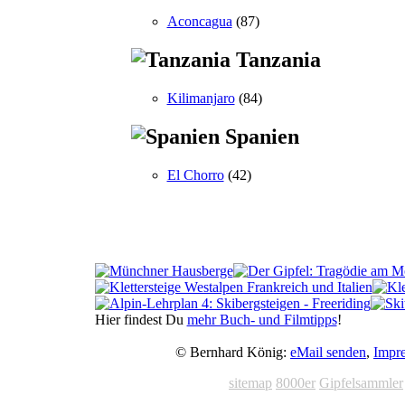
Aconcagua
(87)
Tanzania
Kilimanjaro
(84)
Spanien
El Chorro
(42)
Hier findest Du
mehr Buch- und Filmtipps
!
© Bernhard König:
eMail senden
,
Impr
sitemap
8000er
Gipfelsammler