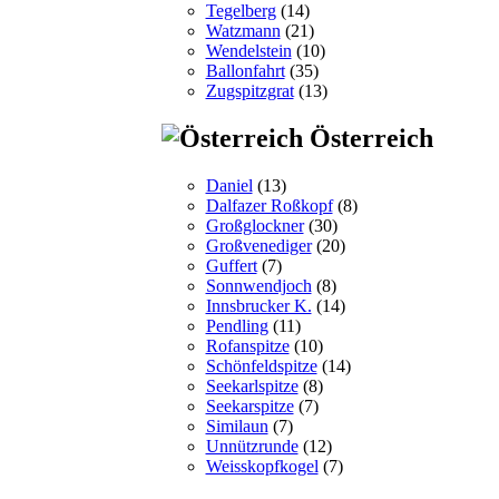
Tegelberg
(14)
Watzmann
(21)
Wendelstein
(10)
Ballonfahrt
(35)
Zugspitzgrat
(13)
Österreich
Daniel
(13)
Dalfazer Roßkopf
(8)
Großglockner
(30)
Großvenediger
(20)
Guffert
(7)
Sonnwendjoch
(8)
Innsbrucker K.
(14)
Pendling
(11)
Rofanspitze
(10)
Schönfeldspitze
(14)
Seekarlspitze
(8)
Seekarspitze
(7)
Similaun
(7)
Unnützrunde
(12)
Weisskopfkogel
(7)