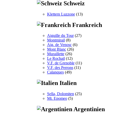
Schweiz
Klettern Luzzone
(13)
Frankreich
Aiguille du Tour
(27)
Montmirail
(8)
Aig. de Venosc
(6)
Mont Blanc
(26)
Muraillette
(26)
Le Rochail
(12)
V.F. de Grenoble
(11)
V.F. des Perrons
(11)
Calanques
(49)
Italien
Sella, Dolomiten
(25)
Mt. Epomeo
(5)
Argentinien