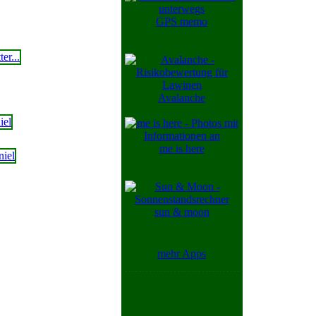
GPS memo
Avalanche
me is here
sun & moon
mehr Apps