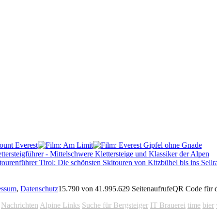
essum
,
Datenschutz
15.790 von 41.995.629 Seitenaufrufe
QR Code für d
Nachrichten
Alpine Links
Suche für Bergsteiger
IT Brauerei
time
bier