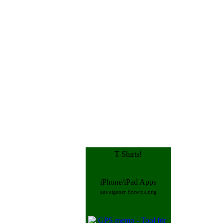
T-Shirts!
iPhone/iPad Apps
aus eigener Entwicklung