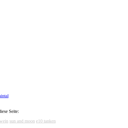
iese Seite:
wein
sun and moon
e10 tanken