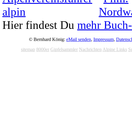
Hier findest Du
mehr Buch-
© Bernhard König:
eMail senden
,
Impressum
,
Datensc
sitemap
8000er
Gipfelsammler
Nachrichten
Alpine Links
S