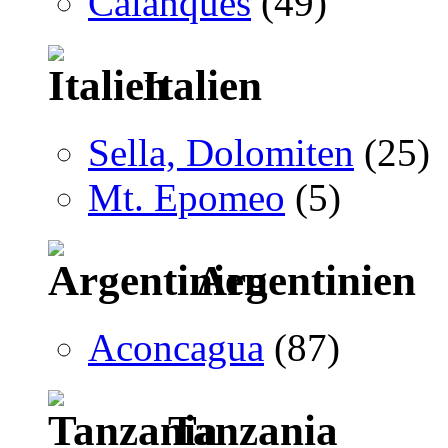
Calanques
(49)
Italien
Sella, Dolomiten
(25)
Mt. Epomeo
(5)
Argentinien
Aconcagua
(87)
Tanzania