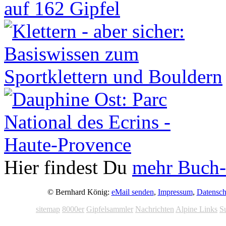
Hier findest Du
mehr Buch-
© Bernhard König:
eMail senden
,
Impressum
,
Datensch
sitemap
8000er
Gipfelsammler
Nachrichten
Alpine Links
S