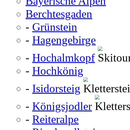
Bayerische Alpen
Berchtesgaden
-
Grünstein
-
Hagengebirge
-
Hochalmkopf
-
Hochkönig
-
Isidorsteig
-
Königsjodler
-
Reiteralpe