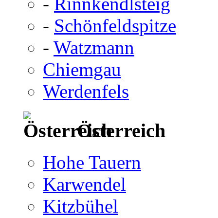
-
Rinnkendlsteig
-
Schönfeldspitze
-
Watzmann
Chiemgau
Werdenfels
Österreich
Hohe Tauern
Karwendel
Kitzbühel