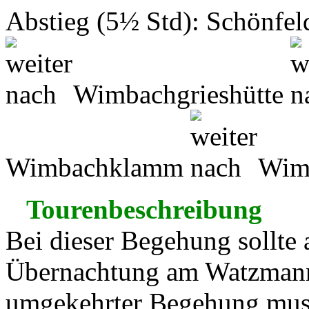
Abstieg (5½ Std): Schönfe
Wimbachgrieshütte
Wimbachklamm
Wimb
Tourenbeschreibung
Bei dieser Begehung sollte 
Übernachtung am Watzmann
umgekehrter Begehung muss