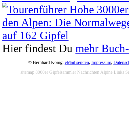
Hier findest Du
mehr Buch-
© Bernhard König:
eMail senden
,
Impressum
,
Datensc
sitemap
8000er
Gipfelsammler
Nachrichten
Alpine Links
S