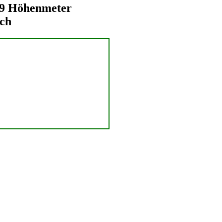
39 Höhenmeter
och