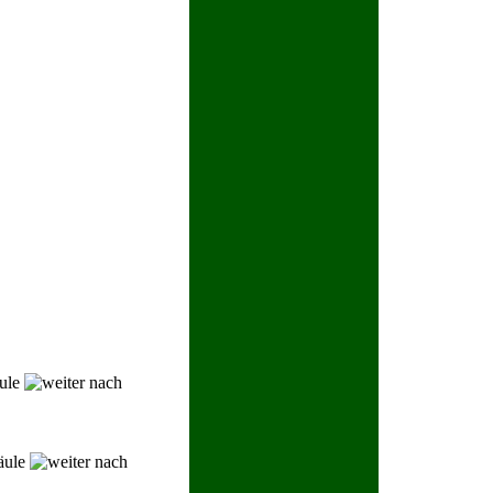
ule
äule