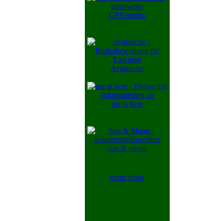
GPS memo
Avalanche
me is here
sun & moon
mehr Apps