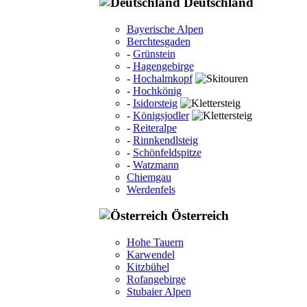
Deutschland
Bayerische Alpen
Berchtesgaden
-
Grünstein
-
Hagengebirge
-
Hochalmkopf
-
Hochkönig
-
Isidorsteig
-
Königsjodler
-
Reiteralpe
-
Rinnkendlsteig
-
Schönfeldspitze
-
Watzmann
Chiemgau
Werdenfels
Österreich
Hohe Tauern
Karwendel
Kitzbühel
Rofangebirge
Stubaier Alpen