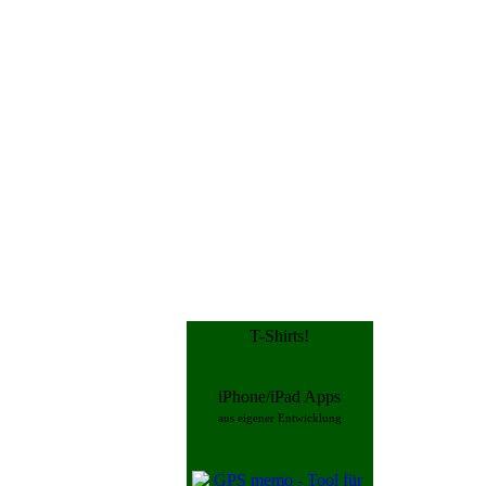
T-Shirts!
iPhone/iPad Apps
aus eigener Entwicklung